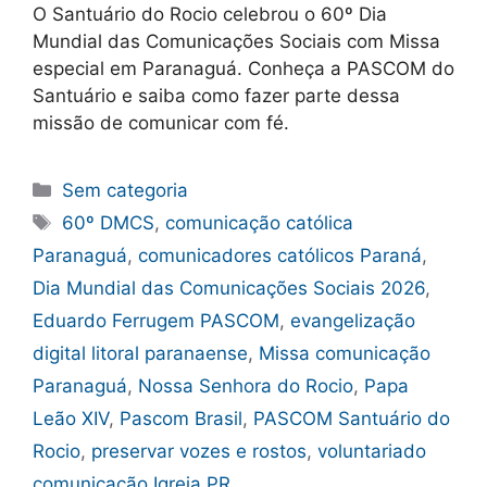
O Santuário do Rocio celebrou o 60º Dia
Mundial das Comunicações Sociais com Missa
especial em Paranaguá. Conheça a PASCOM do
Santuário e saiba como fazer parte dessa
missão de comunicar com fé.
Categorias
Sem categoria
Tags
60º DMCS
,
comunicação católica
Paranaguá
,
comunicadores católicos Paraná
,
Dia Mundial das Comunicações Sociais 2026
,
Eduardo Ferrugem PASCOM
,
evangelização
digital litoral paranaense
,
Missa comunicação
Paranaguá
,
Nossa Senhora do Rocio
,
Papa
Leão XIV
,
Pascom Brasil
,
PASCOM Santuário do
Rocio
,
preservar vozes e rostos
,
voluntariado
comunicação Igreja PR