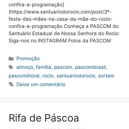
confira-a-programação]
(https://www.santuariodorocio.com/post/3ª-
festa-das-mães-na-casa-da-mãe-do-rocio-
confira-a-programação Conheça a PASCOM do
Santuário Estadual de Nossa Senhora do Rocio:
Siga-nos no INSTAGRAM Fotos da PASCOM
Categorias
Promoção
Tags
almoço
,
família
,
pascom
,
pascombrasil
,
pascomlitoral
,
rocio
,
santuariodorocio
,
sorteio
Deixe um comentário
Rifa de Páscoa