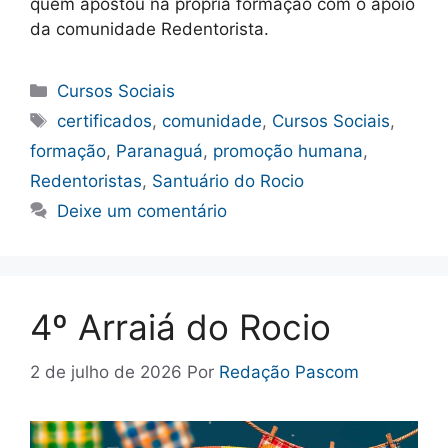
quem apostou na própria formação com o apoio
da comunidade Redentorista.
Categorias
Cursos Sociais
Tags
certificados
,
comunidade
,
Cursos Sociais
,
formação
,
Paranaguá
,
promoção humana
,
Redentoristas
,
Santuário do Rocio
Deixe um comentário
4º Arraiá do Rocio
2 de julho de 2026
Por
Redação Pascom