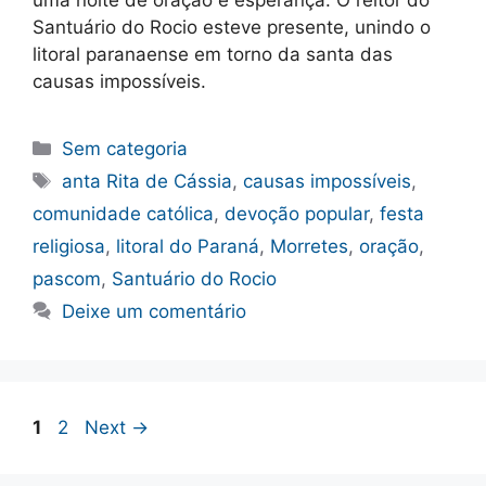
uma noite de oração e esperança. O reitor do
Santuário do Rocio esteve presente, unindo o
litoral paranaense em torno da santa das
causas impossíveis.
Categorias
Sem categoria
Tags
anta Rita de Cássia
,
causas impossíveis
,
comunidade católica
,
devoção popular
,
festa
religiosa
,
litoral do Paraná
,
Morretes
,
oração
,
pascom
,
Santuário do Rocio
Deixe um comentário
Page
Page
1
2
Next
→