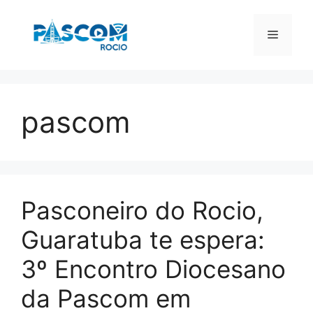
Pular
para
Menu
o
conteúdo
pascom
Pasconeiro do Rocio,
Guaratuba te espera:
3º Encontro Diocesano
da Pascom em