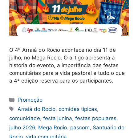
O 4º Arraiá do Rocio acontece no dia 11 de
julho, no Mega Rocio. O artigo apresenta a
história do evento, a importância das festas
comunitárias para a vida pastoral e tudo o que
a 4ª edição reserva para os participantes.
Categorias
Promoção
Tags
Arraiá do Rocio
,
comidas típicas
,
comunidade
,
festa junina
,
festas populares
,
julho 2026
,
Mega Rocio
,
pascom
,
Santuário do
Rocio
,
vida comunitária