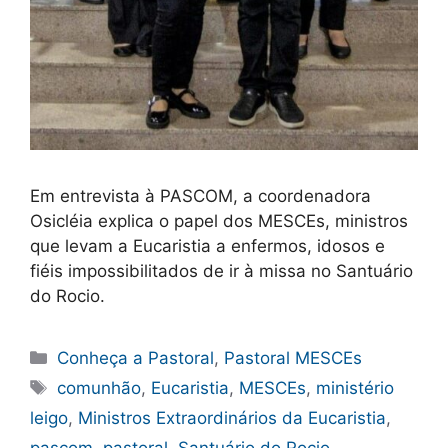
Em entrevista à PASCOM, a coordenadora
Osicléia explica o papel dos MESCEs, ministros
que levam a Eucaristia a enfermos, idosos e
fiéis impossibilitados de ir à missa no Santuário
do Rocio.
Categorias
Conheça a Pastoral
,
Pastoral MESCEs
Tags
comunhão
,
Eucaristia
,
MESCEs
,
ministério
leigo
,
Ministros Extraordinários da Eucaristia
,
pascom
,
pastoral
,
Santuário do Rocio