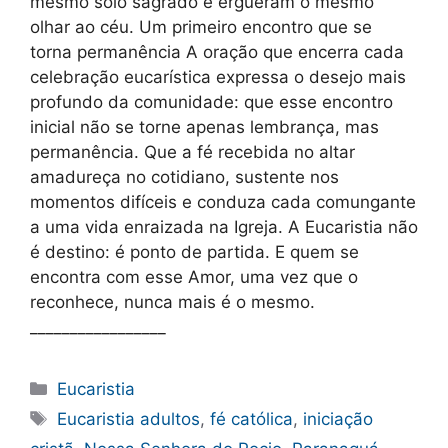
mesmo solo sagrado e ergueram o mesmo
olhar ao céu. Um primeiro encontro que se
torna permanência A oração que encerra cada
celebração eucarística expressa o desejo mais
profundo da comunidade: que esse encontro
inicial não se torne apenas lembrança, mas
permanência. Que a fé recebida no altar
amadureça no cotidiano, sustente nos
momentos difíceis e conduza cada comungante
a uma vida enraizada na Igreja. A Eucaristia não
é destino: é ponto de partida. E quem se
encontra com esse Amor, uma vez que o
reconhece, nunca mais é o mesmo.
_________________
Categorias
Eucaristia
Tags
Eucaristia adultos
,
fé católica
,
iniciação