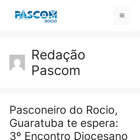
Pular
para
Menu
o
conteúdo
Redação
Pascom
Pasconeiro do Rocio,
Guaratuba te espera:
3º Encontro Diocesano