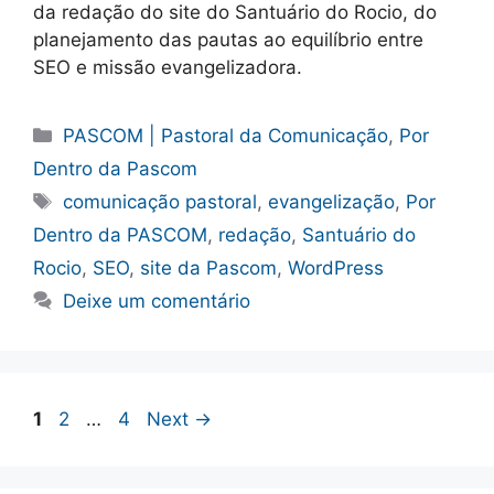
da redação do site do Santuário do Rocio, do
planejamento das pautas ao equilíbrio entre
SEO e missão evangelizadora.
Categorias
PASCOM | Pastoral da Comunicação
,
Por
Dentro da Pascom
Tags
comunicação pastoral
,
evangelização
,
Por
Dentro da PASCOM
,
redação
,
Santuário do
Rocio
,
SEO
,
site da Pascom
,
WordPress
Deixe um comentário
Page
Page
Page
1
2
…
4
Next
→