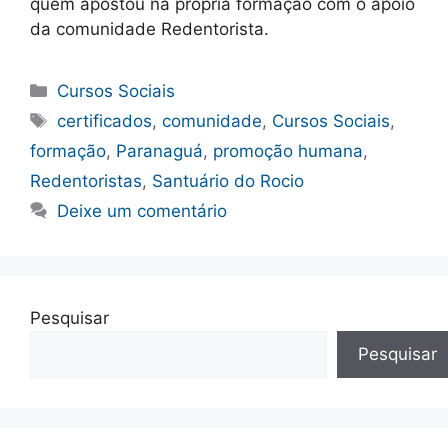
quem apostou na própria formação com o apoio
da comunidade Redentorista.
Categorias
Cursos Sociais
Tags
certificados
,
comunidade
,
Cursos Sociais
,
formação
,
Paranaguá
,
promoção humana
,
Redentoristas
,
Santuário do Rocio
Deixe um comentário
Pesquisar
Pesquisar