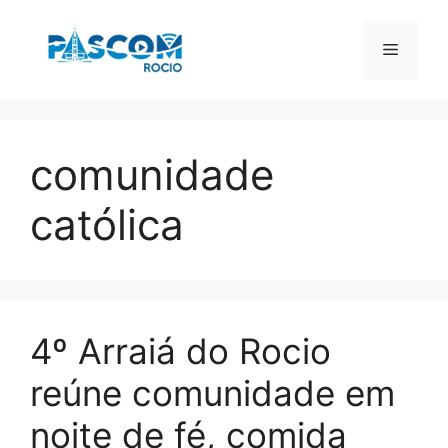
Pular
para
Menu
o
conteúdo
comunidade
católica
4º Arraiá do Rocio
reúne comunidade em
noite de fé, comida