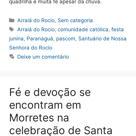
quadrilha e muita fé apesar da chuva.
Categorias
Arraiá do Rocio
,
Sem categoria
Tags
Arraiá do Rocio
,
comunidade católica
,
festa
junina
,
Paranaguá
,
pascom
,
Santuário de Nossa
Senhora do Rocio
Deixe um comentário
Fé e devoção se
encontram em
Morretes na
celebração de Santa