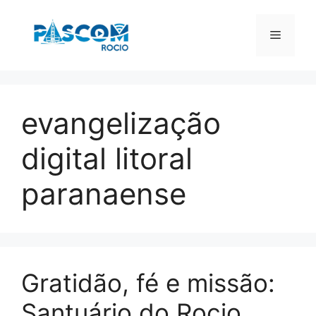
Pular
para
Menu
o
conteúdo
evangelização
digital litoral
paranaense
Gratidão, fé e missão:
Santuário do Rocio