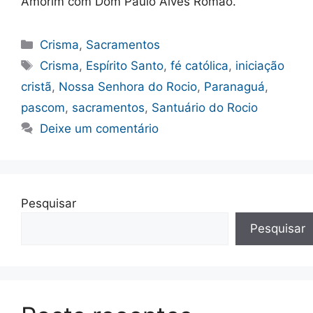
Amorim com Dom Paulo Alves Romão.
Categorias
Crisma
,
Sacramentos
Tags
Crisma
,
Espírito Santo
,
fé católica
,
iniciação
cristã
,
Nossa Senhora do Rocio
,
Paranaguá
,
pascom
,
sacramentos
,
Santuário do Rocio
Deixe um comentário
Pesquisar
Pesquisar