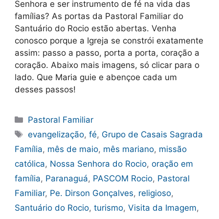
Senhora e ser instrumento de fé na vida das
famílias? As portas da Pastoral Familiar do
Santuário do Rocio estão abertas. Venha
conosco porque a Igreja se constrói exatamente
assim: passo a passo, porta a porta, coração a
coração. Abaixo mais imagens, só clicar para o
lado. Que Maria guie e abençoe cada um
desses passos!
Categorias
Pastoral Familiar
Tags
evangelização
,
fé
,
Grupo de Casais Sagrada
Família
,
mês de maio
,
mês mariano
,
missão
católica
,
Nossa Senhora do Rocio
,
oração em
família
,
Paranaguá
,
PASCOM Rocio
,
Pastoral
Familiar
,
Pe. Dirson Gonçalves
,
religioso
,
Santuário do Rocio
,
turismo
,
Visita da Imagem
,