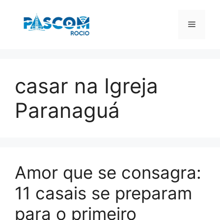
Pular
para
Menu
o
conteúdo
casar na Igreja
Paranaguá
Amor que se consagra:
11 casais se preparam
para o primeiro