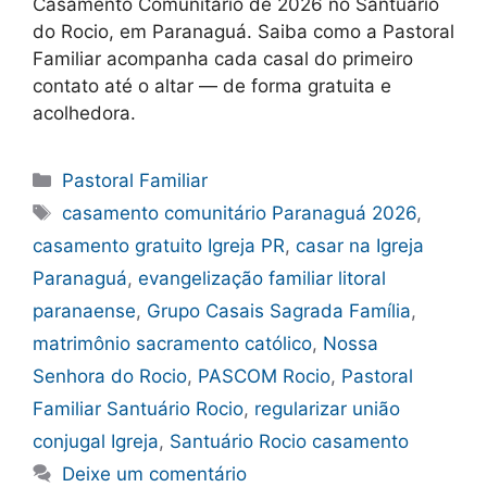
Casamento Comunitário de 2026 no Santuário
do Rocio, em Paranaguá. Saiba como a Pastoral
Familiar acompanha cada casal do primeiro
contato até o altar — de forma gratuita e
acolhedora.
Categorias
Pastoral Familiar
Tags
casamento comunitário Paranaguá 2026
,
casamento gratuito Igreja PR
,
casar na Igreja
Paranaguá
,
evangelização familiar litoral
paranaense
,
Grupo Casais Sagrada Família
,
matrimônio sacramento católico
,
Nossa
Senhora do Rocio
,
PASCOM Rocio
,
Pastoral
Familiar Santuário Rocio
,
regularizar união
conjugal Igreja
,
Santuário Rocio casamento
Deixe um comentário