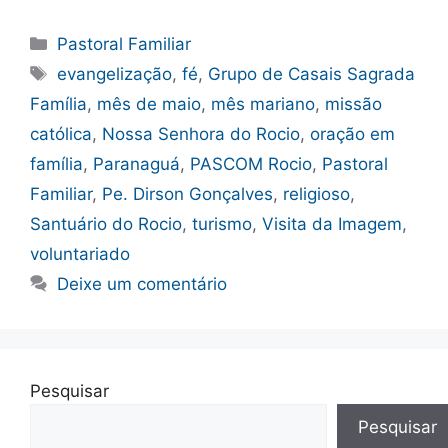
Categorias
Pastoral Familiar
Tags
evangelização
,
fé
,
Grupo de Casais Sagrada
Família
,
mês de maio
,
mês mariano
,
missão
católica
,
Nossa Senhora do Rocio
,
oração em
família
,
Paranaguá
,
PASCOM Rocio
,
Pastoral
Familiar
,
Pe. Dirson Gonçalves
,
religioso
,
Santuário do Rocio
,
turismo
,
Visita da Imagem
,
voluntariado
Deixe um comentário
Pesquisar
Pesquisar