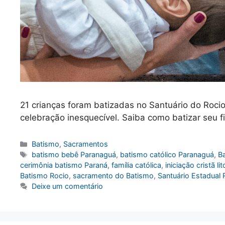
21 crianças foram batizadas no Santuário do Roc
celebração inesquecível. Saiba como batizar seu 
Categorias
Batismo
,
Sacramentos
Tags
batismo bebê Paranaguá
,
batismo católico Paranaguá
,
B
cerimônia batismo Paraná
,
família católica
,
iniciação cristã li
Batismo Rocio
,
sacramento do Batismo
,
Santuário Estadual 
Deixe um comentário