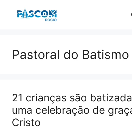
Pular
para
o
conteúdo
Pastoral do Batismo
21 crianças são batizada
uma celebração de graça
Cristo