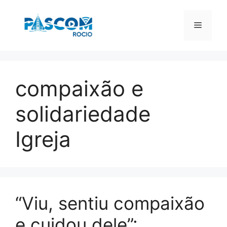
Pular
para
Menu
o
conteúdo
compaixão e
solidariedade
Igreja
“Viu, sentiu compaixão
e cuidou dele”: