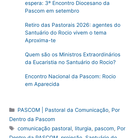
espera: 3º Encontro Diocesano da
Pascom em setembro
Retiro das Pastorais 2026: agentes do
Santuário do Rocio vivem o tema
Aproxima-te
Quem são os Ministros Extraordinários
da Eucaristia no Santuário do Rocio?
Encontro Nacional da Pascom: Rocio
em Aparecida
Categorias
PASCOM | Pastoral da Comunicação
,
Por
Dentro da Pascom
Tags
comunicação pastoral
,
liturgia
,
pascom
,
Por
Dentro da PASCOM
,
projeção
,
Santuário do